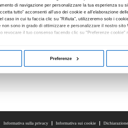
tamento di navigazione per personalizzare la tua esperienza su sit
Video
cetta tutto" acconsenti all'uso dei cookie e all'elaborazione delle 
el caso in cui tu faccia clic su "Rifiuta", utilizzeremo solo i cookie
non sono in grado di ottimizzare e personalizzare il nostro sit
a minimally invasive method for detection of biomarkers and ca
 o revocare il tuo consenso facendo clic su "Preferenze cookie" ne
 tissue and liquid biopsy based biomarker testing have high co
Preferenze
andscape, a 2021 IASLC consensus statement integrated liquid bi
Informativa sulla privacy
Informativa sui cookie
Dichiarazione