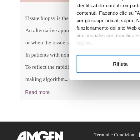
identificabili come il compor
contenuti. Facendo clic su "Ac
Tissue biopsy is the standard for biomarker testing.
per gli scopi indicati sopra. N
funzionamento del sito Web e 
An alternative approach is liquid biopsy, which is 
puoi visualizzare, modificare
or when the tissue sample collected is insufficient.
pagina.
In patients with non small cell lung cancer, NSCLC
Rifiuta
To reflect the rapidly evolving biomarker testing l
making algorithm
...
Read more
Termini e Condizioni