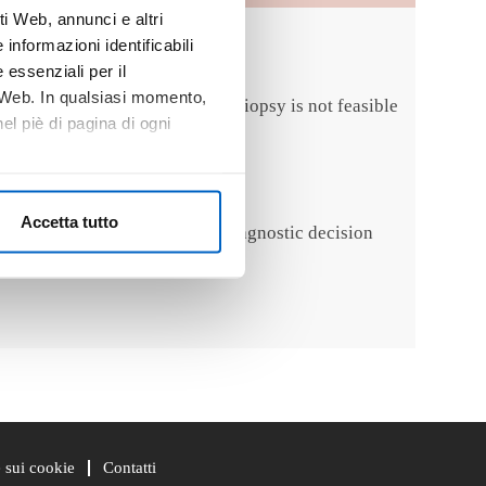
i Web, annunci e altri
informazioni identificabili
 essenziali per il
o Web. In qualsiasi momento,
n be advantageous when tissue biopsy is not feasible
l piè di pagina di ogni
ncordance.
Accetta tutto
opsy based testing into their diagnostic decision
 sui cookie
Contatti